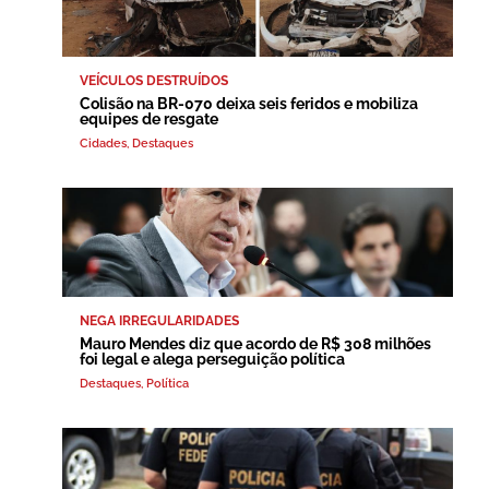
VEÍCULOS DESTRUÍDOS
Colisão na BR-070 deixa seis feridos e mobiliza
equipes de resgate
Cidades
,
Destaques
NEGA IRREGULARIDADES
Mauro Mendes diz que acordo de R$ 308 milhões
foi legal e alega perseguição política
Destaques
,
Política