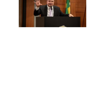
podemos
fornecer
incentivos
fiscais a
empresas
que oper
fora da
legalidade
diz Max
Russi apó
decisão d
STF sobre
Lei de
Incentivos
Fiscais