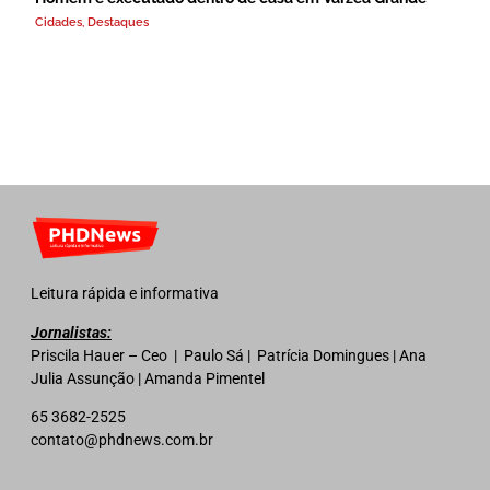
Cidades
,
Destaques
Leitura rápida e informativa
Jornalistas:
Priscila Hauer – Ceo | Paulo Sá | Patrícia Domingues | Ana
Julia Assunção | Amanda Pimentel
65 3682-2525
contato@phdnews.com.br