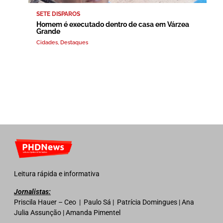
SETE DISPAROS
Homem é executado dentro de casa em Várzea
Grande
Cidades
,
Destaques
Leitura rápida e informativa
Jornalistas:
Priscila Hauer – Ceo | Paulo Sá | Patrícia Domingues | Ana
Julia Assunção | Amanda Pimentel