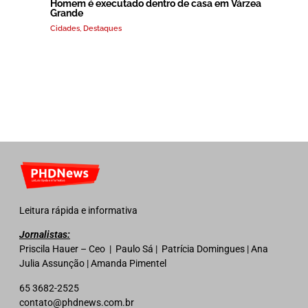
Homem é executado dentro de casa em Várzea
Grande
Cidades
,
Destaques
Leitura rápida e informativa
Jornalistas:
Priscila Hauer – Ceo | Paulo Sá | Patrícia Domingues | Ana
Julia Assunção | Amanda Pimentel
65 3682-2525
contato@phdnews.com.br