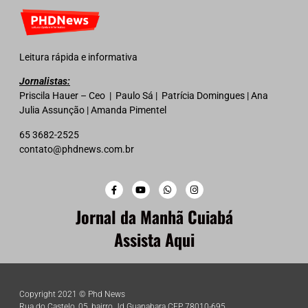
Leitura rápida e informativa
Jornalistas:
Priscila Hauer – Ceo | Paulo Sá | Patrícia Domingues | Ana
Julia Assunção | Amanda Pimentel
65 3682-2525
contato@phdnews.com.br
Jornal da Manhã Cuiabá
Assista Aqui
Copyright 2021 © Phd News
Rua do Castelo, 05, bairro Jd Guanabara CEP 78010-695