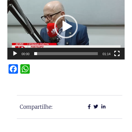
de
vídeo
00:00
01:14
Facebook
WhatsApp
Compartilhe: