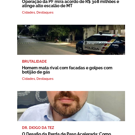
Operação da PF mira acordo de R$ 308 milhões e
atinge alto escalão de MT
Cidades
,
Destaques
BRUTALIDADE
Homem mata rival com facadas e golpes com
botijão de gás
Cidades
,
Destaques
DR. DIOGO DA TEZ
O Desafio da Perda de Peso Acelerada: Como