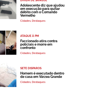
DÍVIDA DE SANGUE
Adolescente diz que ajudou
em execução para quitar
débito com o Comando
Vermelho
Cidades
,
Destaques
ATAQUE À PM
Faccionado atira contra
policiais e morre em
confronto
Cidades
,
Destaques
SETE DISPAROS
Homem é executado dentro
de casa em Várzea Grande
Cidades
,
Destaques