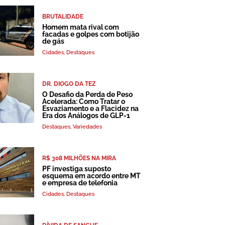
BRUTALIDADE
Homem mata rival com
facadas e golpes com botijão
de gás
Cidades
,
Destaques
DR. DIOGO DA TEZ
O Desafio da Perda de Peso
Acelerada: Como Tratar o
Esvaziamento e a Flacidez na
Era dos Análogos de GLP-1
Destaques
,
Variedades
R$ 308 MILHÕES NA MIRA
PF investiga suposto
esquema em acordo entre MT
e empresa de telefonia
Cidades
,
Destaques