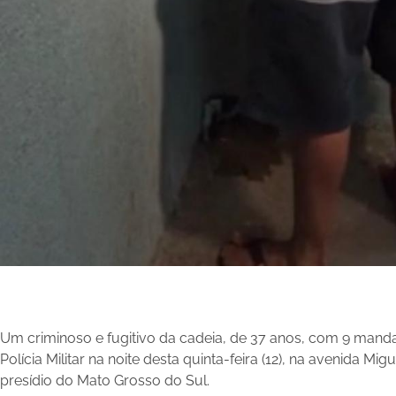
Um criminoso e fugitivo da cadeia, de 37 anos, com 9 manda
Polícia Militar na noite desta quinta-feira (12), na avenida Mi
presídio do Mato Grosso do Sul.