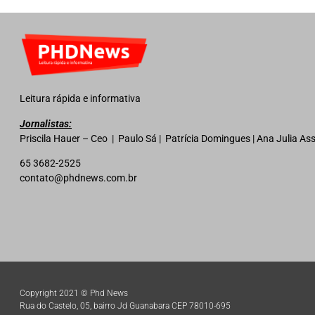
Leitura rápida e informativa
Jornalistas:
Priscila Hauer – Ceo | Paulo Sá | Patrícia Domingues | Ana Julia A
65 3682-2525
contato@phdnews.com.br
Copyright 2021 © Phd News
Rua do Castelo, 05, bairro Jd Guanabara CEP 78010-695