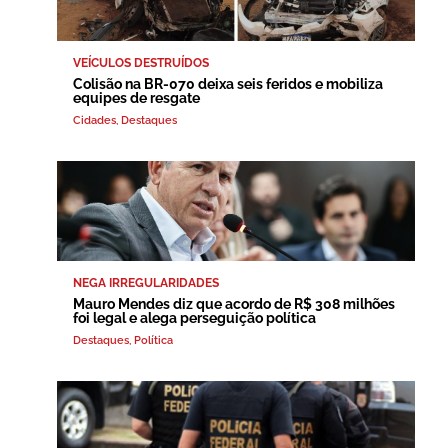
VEÍCULOS DESTRUÍDOS
Colisão na BR-070 deixa seis feridos e mobiliza
equipes de resgate
Cidades
,
Destaques
NEGA IRREGULARIDADES
Mauro Mendes diz que acordo de R$ 308 milhões
foi legal e alega perseguição política
Destaques
,
Política