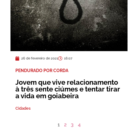
26 de fevereiro de 2021
16:07
PENDURADO POR CORDA
Jovem que vive relacionamento
à três sente ciúmes e tentar tirar
a vida em goiabeira
Cidades
1
2
3
4