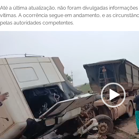
Até a última atualização, não foram divulgadas informações 
vítimas. A ocorrência segue em andamento, e as circunstânc
pelas autoridades competentes.
Tocador
de
vídeo