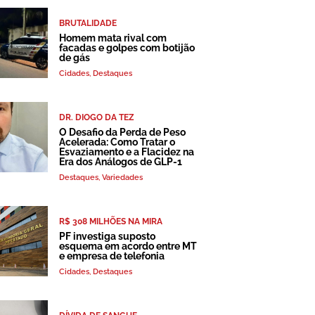
BRUTALIDADE
Homem mata rival com
facadas e golpes com botijão
de gás
Cidades
,
Destaques
DR. DIOGO DA TEZ
O Desafio da Perda de Peso
Acelerada: Como Tratar o
Esvaziamento e a Flacidez na
Era dos Análogos de GLP-1
Destaques
,
Variedades
R$ 308 MILHÕES NA MIRA
PF investiga suposto
esquema em acordo entre MT
e empresa de telefonia
Cidades
,
Destaques