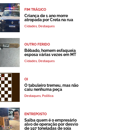
FIM TRÁGICO
Criança de 1 ano morre
atropada por Creta na rua
Cidades
,
Destaques
OUTRO FERIDO
Bêbado, homem esfaqueia
esposa várias vezes em MT
Cidades
,
Destaques
OI
O tabuleiro tremeu, mas não
caiu nenhuma peça
Destaques
,
Política
ENTREPOSTO
Saiba quem é o empresário
alvo de operação por desvio
de 197 toneladas de soja