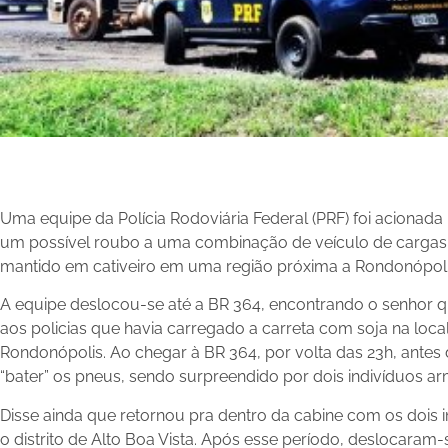
Uma equipe da Polícia Rodoviária Federal (PRF) foi acionada ne
um possível roubo a uma combinação de veículo de cargas (
mantido em cativeiro em uma região próxima a Rondonópolis
A equipe deslocou-se até a BR 364, encontrando o senhor qu
aos policias que havia carregado a carreta com soja na loca
Rondonópolis. Ao chegar à BR 364, por volta das 23h, antes 
“bater” os pneus, sendo surpreendido por dois indivíduos a
Disse ainda que retornou pra dentro da cabine com os dois in
o distrito de Alto Boa Vista. Após esse período, deslocaram