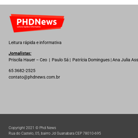
Leitura rápida e informativa
Jornalistas:
Priscila Hauer – Ceo | Paulo Sá | Patrícia Domingues | Ana Julia A
65 3682-2525
contato@phdnews.com.br
Copyright 2021 © Phd News
Rua do Castelo, 05, bairro Jd Guanabara CEP 78010-695