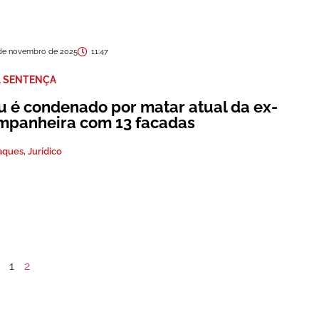
de novembro de 2025
11:47
A SENTENÇA
u é condenado por matar atual da ex-
mpanheira com 13 facadas
aques
,
Jurídico
1
2