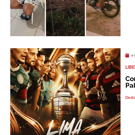
4 
LIB
Con
Pa
Dest