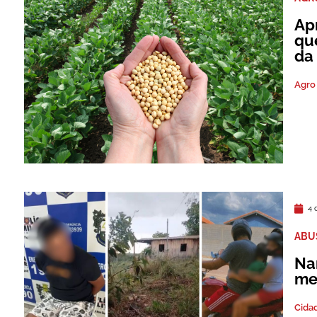
Ap
qu
da
Agro
4 
ABU
Na
me
Cida