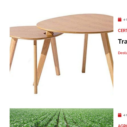
4 
CER
Tr
Dest
4 
AGR