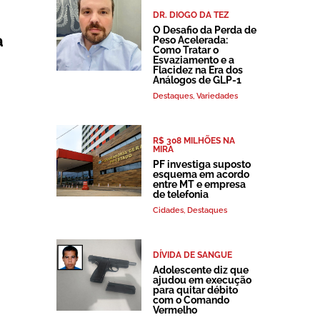
DR. DIOGO DA TEZ
O Desafio da Perda de
a
Peso Acelerada:
Como Tratar o
Esvaziamento e a
Flacidez na Era dos
Análogos de GLP-1
Destaques
,
Variedades
R$ 308 MILHÕES NA
MIRA
PF investiga suposto
esquema em acordo
entre MT e empresa
de telefonia
Cidades
,
Destaques
DÍVIDA DE SANGUE
Adolescente diz que
ajudou em execução
para quitar débito
com o Comando
Vermelho