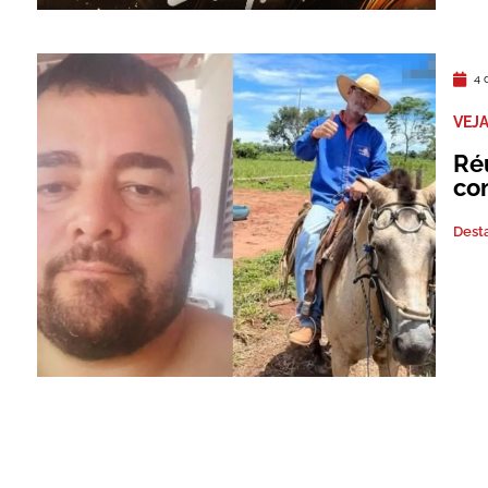
4 
VEJ
Ré
co
Dest