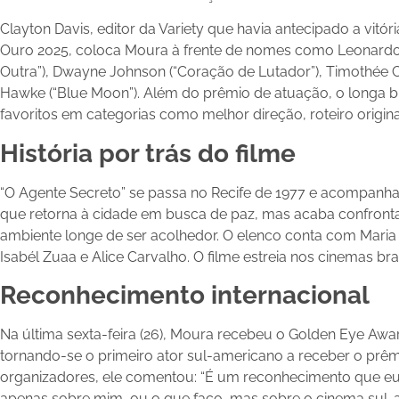
Clayton Davis, editor da Variety que havia antecipado a vitó
Ouro 2025, coloca Moura à frente de nomes como Leonardo
Outra”), Dwayne Johnson (“Coração de Lutador”), Timothée 
Hawke (“Blue Moon”). Além do prêmio de atuação, o longa br
favoritos em categorias como melhor direção, roteiro origina
História por trás do filme
“O Agente Secreto” se passa no Recife de 1977 e acompanha 
que retorna à cidade em busca de paz, mas acaba confron
ambiente longe de ser acolhedor. O elenco conta com Maria
Isabél Zuaa e Alice Carvalho. O filme estreia nos cinemas br
Reconhecimento internacional
Na última sexta-feira (26), Moura recebeu o Golden Eye Awar
tornando-se o primeiro ator sul-americano a receber o prê
organizadores, ele comentou: “É um reconhecimento que eu
apenas sobre mim, ou o que faço, mas sobre o cinema sul-a