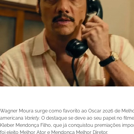
Wagner Moura surge como favorito ao Oscar 2026 de Melhor
americana
Variety
. O destaque se deve ao seu papel no filme
Kleber Mendonça Filho, que já conquistou premiações impor
foi eleito Melhor Ator e Mendonça Melhor Diretor.