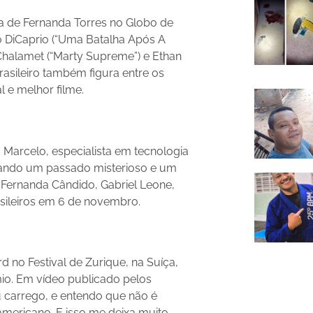
ria de Fernanda Torres no Globo de
 DiCaprio (“Uma Batalha Após A
Chalamet (“Marty Supreme”) e Ethan
asileiro também figura entre os
l e melhor filme.
Marcelo, especialista em tecnologia
tando um passado misterioso e um
 Fernanda Cândido, Gabriel Leone,
asileiros em 6 de novembro.
d no Festival de Zurique, na Suíça,
mio. Em vídeo publicado pelos
 carrego, e entendo que não é
mericano. E isso me deixa muito