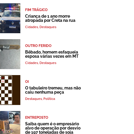
FIM TRÁGICO
Criança de 1 ano morre
atropada por Creta na rua
Cidades
,
Destaques
OUTRO FERIDO
Bêbado, homem esfaqueia
esposa várias vezes em MT
Cidades
,
Destaques
OI
O tabuleiro tremeu, mas não
caiu nenhuma peça
Destaques
,
Política
ENTREPOSTO
Saiba quem é o empresário
alvo de operação por desvio
de 197 toneladas de soja