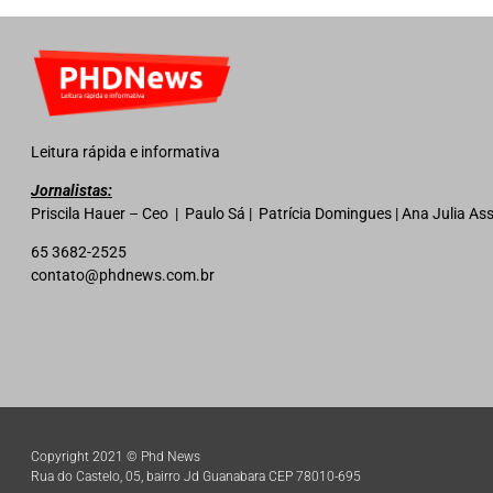
Leitura rápida e informativa
Jornalistas:
Priscila Hauer – Ceo | Paulo Sá | Patrícia Domingues | Ana Julia A
65 3682-2525
contato@phdnews.com.br
Copyright 2021 © Phd News
Rua do Castelo, 05, bairro Jd Guanabara CEP 78010-695