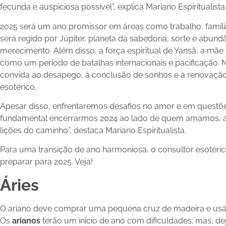
fecunda e auspiciosa possível”, explica Mariano Espiritualista,
2025 será um ano promissor em áreas como trabalho, família
será regido por Júpiter, planeta da sabedoria, sorte e abun
merecimento. Além disso, a força espiritual de Yansã, a mãe
como um período de batalhas internacionais e pacificação.
convida ao desapego, à conclusão de sonhos e à renovação 
esotérico.
Apesar disso, enfrentaremos desafios no amor e em questões s
fundamental encerrarmos 2024 ao lado de quem amamos, a
lições do caminho”, destaca Mariano Espiritualista.
Para uma transição de ano harmoniosa, o consultor esotér
preparar para 2025. Veja!
Áries
O ariano deve comprar uma pequena cruz de madeira e usá-l
Os
arianos
terão um início de ano com dificuldades; mas, dep