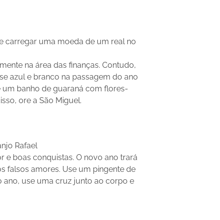
 e carregar uma moeda de um real no
lmente na área das finanças. Contudo,
, use azul e branco na passagem do ano
e um banho de guaraná com flores-
isso, ore a São Miguel.
anjo Rafael
 e boas conquistas. O novo ano trará
 os falsos amores. Use um pingente de
 o ano, use uma cruz junto ao corpo e