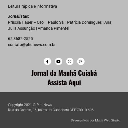
Leitura rápida e informativa
Jornalistas:
Priscila Hauer – Ceo | Paulo Sá | Patrícia Domingues | Ana
Julia Assunção | Amanda Pimentel
65 3682-2525
contato@phdnews.com.br
Jornal da Manhã Cuiabá
Assista Aqui
Copyright 2021 © Phd News
Rua do Castelo, 05, bairro Jd Guanabara CEP 78010-695
Desenvolvido por Mags Web Studio