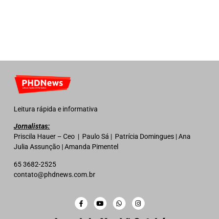
Leitura rápida e informativa
Jornalistas:
Priscila Hauer – Ceo | Paulo Sá | Patrícia Domingues | Ana
Julia Assunção | Amanda Pimentel
65 3682-2525
contato@phdnews.com.br