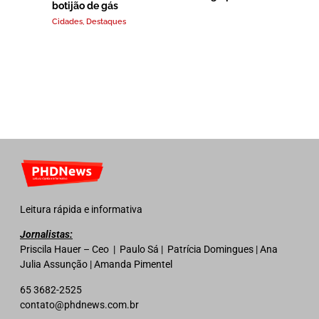
botijão de gás
Cidades
,
Destaques
Leitura rápida e informativa
Jornalistas:
Priscila Hauer – Ceo | Paulo Sá | Patrícia Domingues | Ana
Julia Assunção | Amanda Pimentel
65 3682-2525
contato@phdnews.com.br