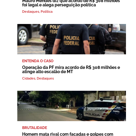
Mauro Mendes diz que acordo de R$ 308 milhões
foi legal e alega perseguição política
Destaques
,
Política
ENTENDA O CASO
Operação da PF mira acordo de R$ 308 milhões e
atinge alto escalão de MT
Cidades
,
Destaques
BRUTALIDADE
Homem mata rival com facadas e golpes com