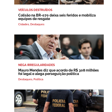
VEÍCULOS DESTRUÍDOS
Colisão na BR-070 deixa seis feridos e mobiliza
equipes de resgate
Cidades
,
Destaques
NEGA IRREGULARIDADES
Mauro Mendes diz que acordo de R$ 308 milhões
foi legal e alega perseguição política
Destaques
,
Política