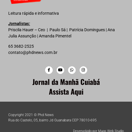
Leitura rápida e informativa
Jornalistas:
Priscila Hauer – Ceo | Paulo Sá | Patrícia Domingues | Ana
Julia Assunção | Amanda Pimentel
65 3682-2525
contato@phdnews.com.br
Jornal da Manhã Cuiabá
Assista Aqui
Copyright 2021 © Phd News
Rua do Castelo, 05, bairro Jd Guanabara CEP 78010-695
Desenvolvido por Mags Web Studio