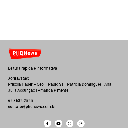
Leitura rápida e informativa
Jornalistas:
Priscila Hauer – Ceo | Paulo Sá | Patrícia Domingues | Ana
Julia Assunção | Amanda Pimentel
65 3682-2525
contato@phdnews.com.br