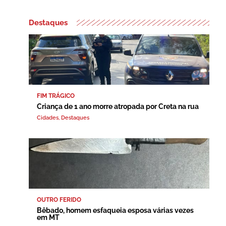
Destaques
FIM TRÁGICO
Criança de 1 ano morre atropada por Creta na rua
Cidades
,
Destaques
OUTRO FERIDO
Bêbado, homem esfaqueia esposa várias vezes
em MT