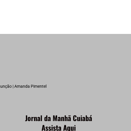
ssunção | Amanda Pimentel
Jornal da Manhã Cuiabá
Assista Aqui