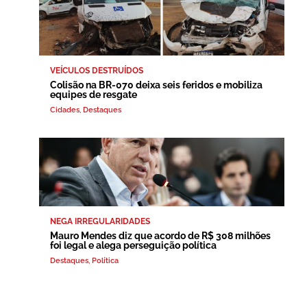
VEÍCULOS DESTRUÍDOS
Colisão na BR-070 deixa seis feridos e mobiliza
equipes de resgate
Cidades
,
Destaques
NEGA IRREGULARIDADES
Mauro Mendes diz que acordo de R$ 308 milhões
foi legal e alega perseguição política
Destaques
,
Política