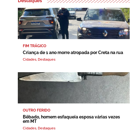
Destaques
FIM TRÁGICO
Criança de 1 ano morre atropada por Creta na rua
Cidades
,
Destaques
OUTRO FERIDO
Bêbado, homem esfaqueia esposa várias vezes
em MT
Cidades
,
Destaques