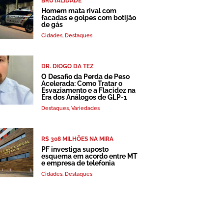
BRUTALIDADE
Homem mata rival com
facadas e golpes com botijão
de gás
Cidades
,
Destaques
DR. DIOGO DA TEZ
O Desafio da Perda de Peso
Acelerada: Como Tratar o
Esvaziamento e a Flacidez na
Era dos Análogos de GLP-1
Destaques
,
Variedades
R$ 308 MILHÕES NA MIRA
PF investiga suposto
esquema em acordo entre MT
e empresa de telefonia
Cidades
,
Destaques