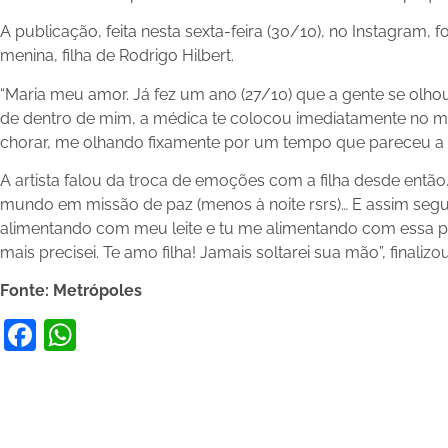
A publicação, feita nesta sexta-feira (30/10), no Instagram, 
menina, filha de Rodrigo Hilbert.
“Maria meu amor. Já fez um ano (27/10) que a gente se olho
de dentro de mim, a médica te colocou imediatamente no me
chorar, me olhando fixamente por um tempo que pareceu a e
A artista falou da troca de emoções com a filha desde então.
mundo em missão de paz (menos à noite rsrs)… E assim segui
alimentando com meu leite e tu me alimentando com essa 
mais precisei. Te amo filha! Jamais soltarei sua mão”, finaliz
Fonte: Metrópoles
Facebook
WhatsApp