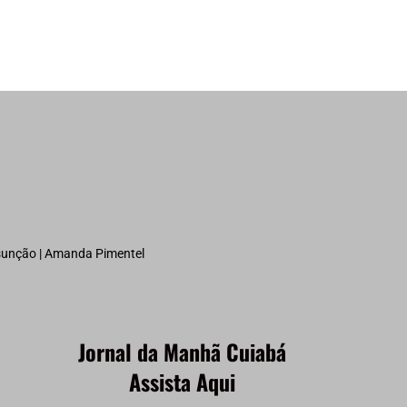
ssunção | Amanda Pimentel
Jornal da Manhã Cuiabá
Assista Aqui