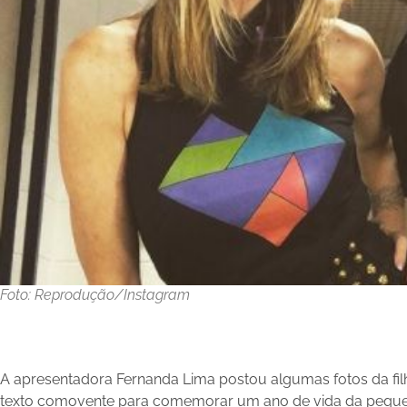
Foto: Reprodução/Instagram
A apresentadora Fernanda Lima postou algumas fotos da fil
texto comovente para comemorar um ano de vida da peque