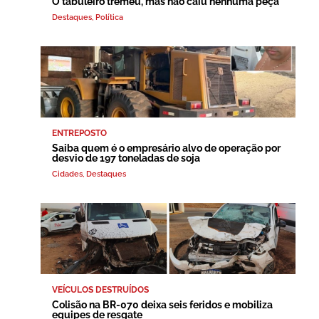
O tabuleiro tremeu, mas não caiu nenhuma peça
Destaques
,
Política
ENTREPOSTO
Saiba quem é o empresário alvo de operação por
desvio de 197 toneladas de soja
Cidades
,
Destaques
VEÍCULOS DESTRUÍDOS
Colisão na BR-070 deixa seis feridos e mobiliza
equipes de resgate