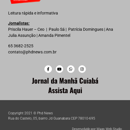
Leitura rápida e informativa
Jornalistas:
Priscila Hauer – Ceo | Paulo Sá | Patrícia Domingues | Ana
Julia Assunção | Amanda Pimentel
65 3682-2525
contato@phdnews.com.br
Jornal da Manhã Cuiabá
Assista Aqui
Copyright 2021 © Phd News
Rua do Castelo, 05, bairro Jd Guanabara CEP 78010-695
Desenvolvido por Mags Web Studio