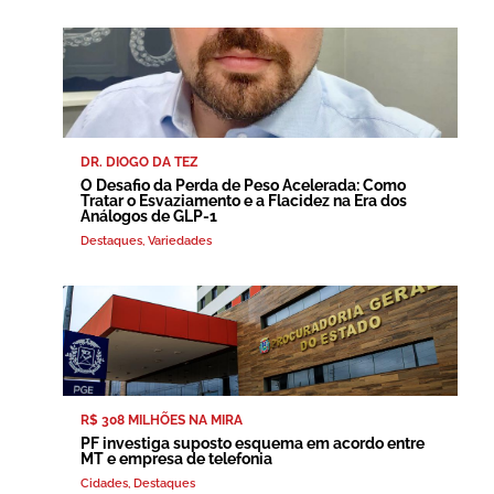
DR. DIOGO DA TEZ
O Desafio da Perda de Peso Acelerada: Como
Tratar o Esvaziamento e a Flacidez na Era dos
Análogos de GLP-1
Destaques
,
Variedades
R$ 308 MILHÕES NA MIRA
PF investiga suposto esquema em acordo entre
MT e empresa de telefonia
Cidades
,
Destaques