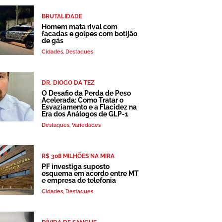
BRUTALIDADE
Homem mata rival com
facadas e golpes com botijão
de gás
Cidades
,
Destaques
DR. DIOGO DA TEZ
O Desafio da Perda de Peso
Acelerada: Como Tratar o
Esvaziamento e a Flacidez na
Era dos Análogos de GLP-1
Destaques
,
Variedades
R$ 308 MILHÕES NA MIRA
PF investiga suposto
esquema em acordo entre MT
e empresa de telefonia
Cidades
,
Destaques