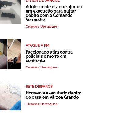
DÍVIDA DE SANGUE
Adolescente diz que ajudou
em execução para quitar
débito com o Comando
Vermelho
Cidades
,
Destaques
ATAQUE À PM
Faccionado atira contra
policiais e morre em
confronto
Cidades
,
Destaques
SETE DISPAROS
Homem é executado dentro
de casa em Várzea Grande
Cidades
,
Destaques