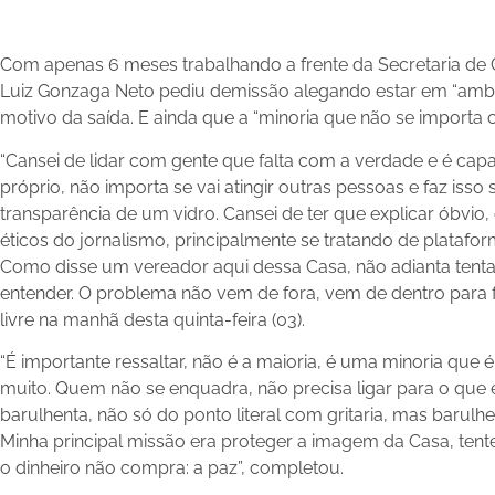
Com apenas 6 meses trabalhando a frente da Secretaria d
Luiz Gonzaga Neto pediu demissão alegando estar em “ambie
motivo da saída. E ainda que a “minoria que não se importa 
“Cansei de lidar com gente que falta com a verdade e é cap
próprio, não importa se vai atingir outras pessoas e faz isso
transparência de um vidro. Cansei de ter que explicar óbvio, 
éticos do jornalismo, principalmente se tratando de platafor
Como disse um vereador aqui dessa Casa, não adianta tenta
entender. O problema não vem de fora, vem de dentro para f
livre na manhã desta quinta-feira (03).
“É importante ressaltar, não é a maioria, é uma minoria que é
muito. Quem não se enquadra, não precisa ligar para o que 
barulhenta, não só do ponto literal com gritaria, mas barulh
Minha principal missão era proteger a imagem da Casa, tent
o dinheiro não compra: a paz”, completou.