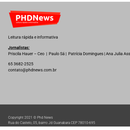
Leitura rápida e informativa
Jornalistas:
Priscila Hauer – Ceo | Paulo Sá | Patrícia Domingues | Ana Julia A
65 3682-2525
contato@phdnews.com.br
Copyright 2021 © Phd News
Rua do Castelo, 05, bairro Jd Guanabara CEP 78010-695