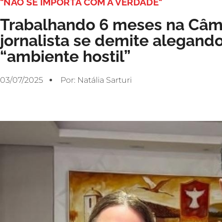
"NÃO SE IMPORTA COM A VERDADE"
Trabalhando 6 meses na Câm
jornalista se demite alegand
“ambiente hostil”
03/07/2025
Por:
Natália Sarturi