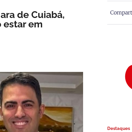
ara de Cuiabá,
Comparti
o estar em
Destaques