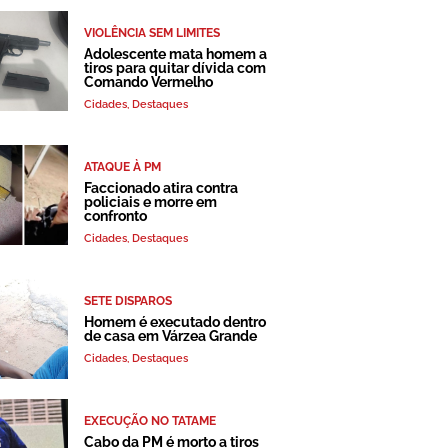
VIOLÊNCIA SEM LIMITES
Adolescente mata homem a
tiros para quitar dívida com
Comando Vermelho
Cidades
,
Destaques
ATAQUE À PM
Faccionado atira contra
policiais e morre em
confronto
Cidades
,
Destaques
SETE DISPAROS
Homem é executado dentro
de casa em Várzea Grande
Cidades
,
Destaques
EXECUÇÃO NO TATAME
Cabo da PM é morto a tiros