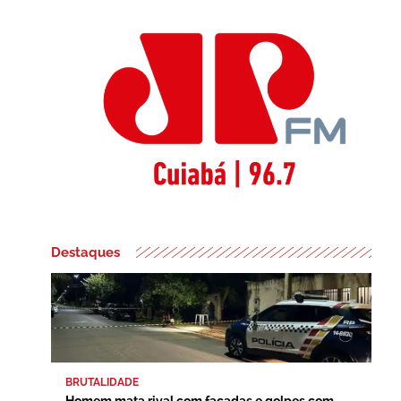
Destaques
BRUTALIDADE
Homem mata rival com facadas e golpes com