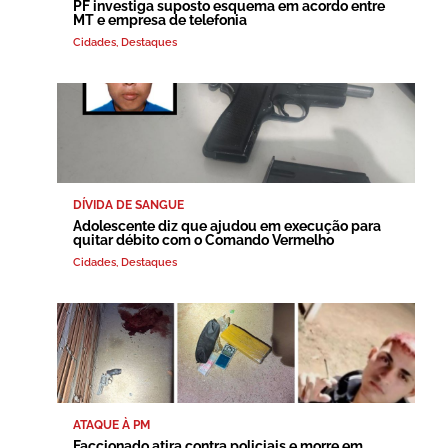
PF investiga suposto esquema em acordo entre
MT e empresa de telefonia
Cidades
,
Destaques
DÍVIDA DE SANGUE
Adolescente diz que ajudou em execução para
quitar débito com o Comando Vermelho
Cidades
,
Destaques
ATAQUE À PM
Faccionado atira contra policiais e morre em