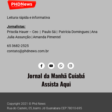
Leitura rápida e informativa
Jornalistas:
Priscila Hauer – Ceo | Paulo Sá | Patrícia Domingues | Ana
Julia Assunção | Amanda Pimentel
65 3682-2525
contato@phdnews.com.br
Jornal da Manhã Cuiabá
Assista Aqui
Copyright 2021 © Phd News
Rua do Castelo, 05, bairro Jd Guanabara CEP 78010-695