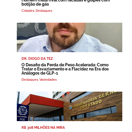
botijão de gás
Cidades
,
Destaques
DR. DIOGO DA TEZ
O Desafio da Perda de Peso Acelerada: Como
Tratar o Esvaziamento e a Flacidez na Era dos
Análogos de GLP-1
Destaques
,
Variedades
R$ 308 MILHÕES NA MIRA