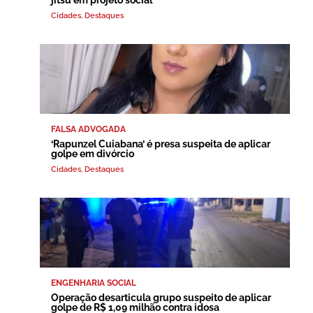
jítsu em projeto social
Cidades
,
Destaques
FALSA ADVOGADA
‘Rapunzel Cuiabana’ é presa suspeita de aplicar
golpe em divórcio
Cidades
,
Destaques
ENGENHARIA SOCIAL
Operação desarticula grupo suspeito de aplicar
golpe de R$ 1,09 milhão contra idosa