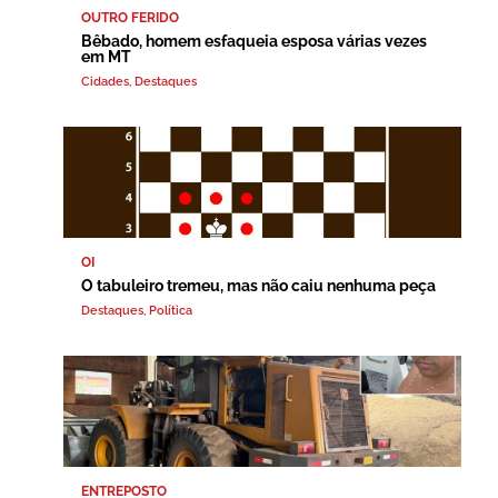
OUTRO FERIDO
Bêbado, homem esfaqueia esposa várias vezes
em MT
Cidades
,
Destaques
OI
O tabuleiro tremeu, mas não caiu nenhuma peça
Destaques
,
Política
ENTREPOSTO