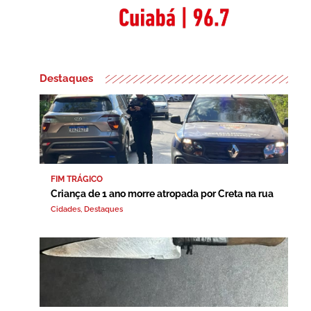
Destaques
FIM TRÁGICO
Criança de 1 ano morre atropada por Creta na rua
Cidades
,
Destaques