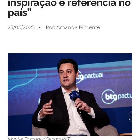
inspiração e referência no
país”
23/05/2025
Por:
Amanda Pimentel
Mayke Toscano/Secom-MT