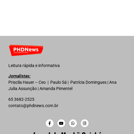
Leitura rápida e informativa
Jornalistas:
Priscila Hauer – Ceo | Paulo Sá | Patrícia Domingues | Ana
Julia Assunção | Amanda Pimentel
65 3682-2525
contato@phdnews.com.br