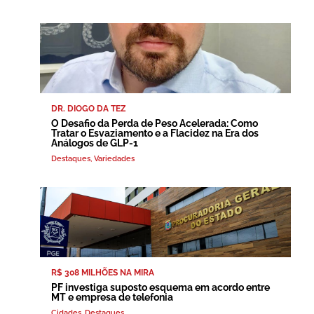
DR. DIOGO DA TEZ
O Desafio da Perda de Peso Acelerada: Como
Tratar o Esvaziamento e a Flacidez na Era dos
Análogos de GLP-1
Destaques
,
Variedades
R$ 308 MILHÕES NA MIRA
PF investiga suposto esquema em acordo entre
MT e empresa de telefonia
Cidades
,
Destaques