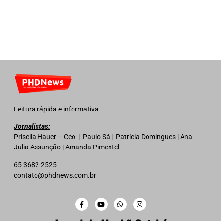
Leitura rápida e informativa
Jornalistas:
Priscila Hauer – Ceo | Paulo Sá | Patrícia Domingues | Ana
Julia Assunção | Amanda Pimentel
65 3682-2525
contato@phdnews.com.br