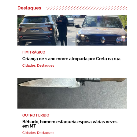
Destaques
FIM TRÁGICO
Criança de 1 ano morre atropada por Creta na rua
Cidades
,
Destaques
OUTRO FERIDO
Bêbado, homem esfaqueia esposa várias vezes
em MT
Cidades
,
Destaques