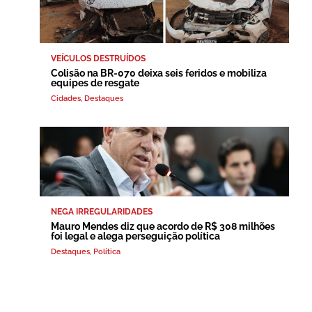
VEÍCULOS DESTRUÍDOS
Colisão na BR-070 deixa seis feridos e mobiliza
equipes de resgate
Cidades
,
Destaques
NEGA IRREGULARIDADES
Mauro Mendes diz que acordo de R$ 308 milhões
foi legal e alega perseguição política
Destaques
,
Política