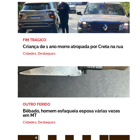
FIM TRÁGICO
Criança de 1 ano morre atropada por Creta na rua
Cidades
,
Destaques
OUTRO FERIDO
Bêbado, homem esfaqueia esposa várias vezes
em MT
Cidades
,
Destaques