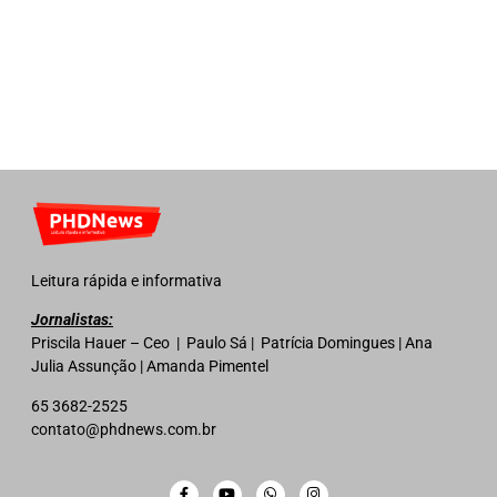
Leitura rápida e informativa
Jornalistas:
Priscila Hauer – Ceo | Paulo Sá | Patrícia Domingues | Ana
Julia Assunção | Amanda Pimentel
65 3682-2525
contato@phdnews.com.br