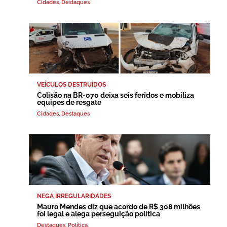
Cidades
,
Destaques
VEÍCULOS DESTRUÍDOS
Colisão na BR-070 deixa seis feridos e mobiliza
equipes de resgate
Cidades
,
Destaques
NEGA IRREGULARIDADES
Mauro Mendes diz que acordo de R$ 308 milhões
foi legal e alega perseguição política
Destaques
,
Política