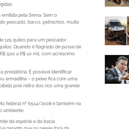
gidas.
a emitida pela Sema. Sem o
do pescado, barco, petrechos, multa
de 125 quilos para um pescador
 quilos. Quando é flagrado de posse de
 R$ 500 a R$ 10 mil, com acréscimo
 predatória. É possível identificar
ou armadilha – o peixe fica com uma
oibida pois retira dos rios uma grande
reto federal nº 6514/2008 e também na
io ambiente.
nde da espécie e da bacia
l é garantir que os peixes fora da