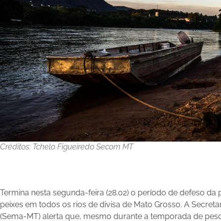
Créditos: Tchelo Figueiredo Secom MT
Termina nesta segunda-feira (28.02) o período de defeso da 
peixes em todos os rios de divisa de Mato Grosso. A Secret
(Sema-MT) alerta que, mesmo durante a temporada de pesc