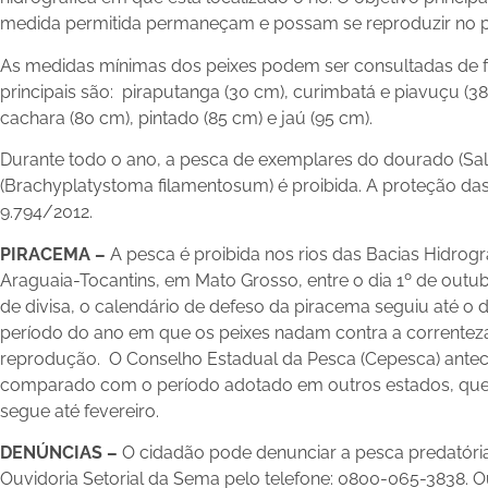
medida permitida permaneçam e possam se reproduzir no p
As medidas mínimas dos peixes podem ser consultadas de for
principais são: piraputanga (30 cm), curimbatá e piavuçu (3
cachara (80 cm), pintado (85 cm) e jaú (95 cm).
Durante todo o ano, a pesca de exemplares do dourado (Salmi
(Brachyplatystoma filamentosum) é proibida. A proteção das 
9.794/2012.
PIRACEMA –
A pesca é proibida nos rios das Bacias Hidrog
Araguaia-Tocantins, em Mato Grosso, entre o dia 1º de outubr
de divisa, o calendário de defeso da piracema seguiu até o d
período do ano em que os peixes nadam contra a correnteza
reprodução. O Conselho Estadual da Pesca (Cepesca) antec
comparado com o período adotado em outros estados, que 
segue até fevereiro.
DENÚNCIAS –
O cidadão pode denunciar a pesca predatória
Ouvidoria Setorial da Sema pelo telefone: 0800-065-3838. O