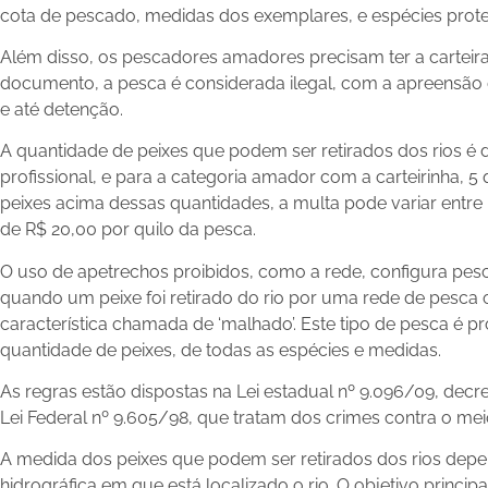
cota de pescado, medidas dos exemplares, e espécies prote
Além disso, os pescadores amadores precisam ter a carteir
documento, a pesca é considerada ilegal, com a apreensão 
e até detenção.
A quantidade de peixes que podem ser retirados dos rios é 
profissional, e para a categoria amador com a carteirinha, 5
peixes acima dessas quantidades, a multa pode variar entre
de R$ 20,00 por quilo da pesca.
O uso de apetrechos proibidos, como a rede, configura pesca
quando um peixe foi retirado do rio por uma rede de pesca 
característica chamada de ‘malhado’. Este tipo de pesca é pr
quantidade de peixes, de todas as espécies e medidas.
As regras estão dispostas na Lei estadual nº 9.096/09, dec
Lei Federal nº 9.605/98, que tratam dos crimes contra o me
A medida dos peixes que podem ser retirados dos rios depe
hidrográfica em que está localizado o rio. O objetivo principa