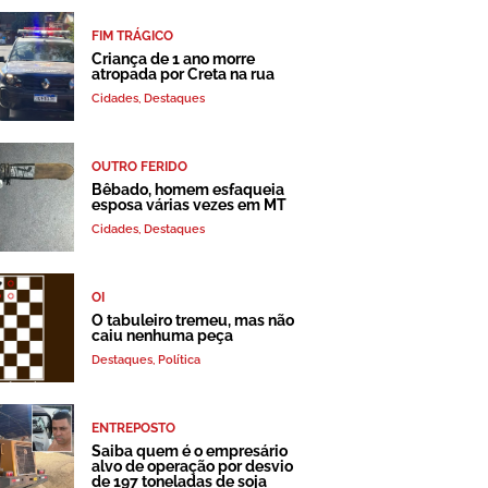
FIM TRÁGICO
Criança de 1 ano morre
atropada por Creta na rua
Cidades
,
Destaques
OUTRO FERIDO
Bêbado, homem esfaqueia
esposa várias vezes em MT
Cidades
,
Destaques
OI
O tabuleiro tremeu, mas não
caiu nenhuma peça
Destaques
,
Política
ENTREPOSTO
Saiba quem é o empresário
alvo de operação por desvio
de 197 toneladas de soja