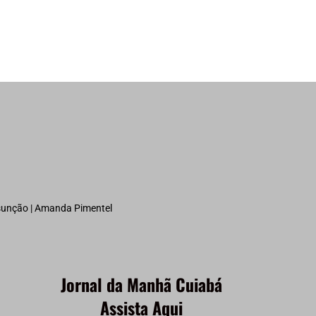
ssunção | Amanda Pimentel
Jornal da Manhã Cuiabá
Assista Aqui