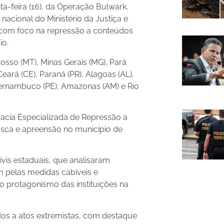
ta-feira (16), da Operação Bulwark,
acional do Ministério da Justiça e
 com foco na repressão a conteúdos
io.
sso (MT), Minas Gerais (MG), Pará
 Ceará (CE), Paraná (PR), Alagoas (AL),
, Pernambuco (PE), Amazonas (AM) e Rio
cia Especializada de Repressão a
sca e apreensão no município de
ivis estaduais, que analisaram
m pelas medidas cabíveis e
 protagonismo das instituições na
os a atos extremistas, com destaque