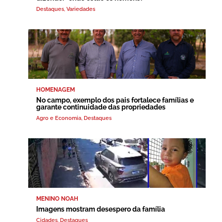
Destaques
,
Variedades
HOMENAGEM
No campo, exemplo dos pais fortalece famílias e
garante continuidade das propriedades
Agro e Economia
,
Destaques
MENINO NOAH
Imagens mostram desespero da família
Cidades
,
Destaques