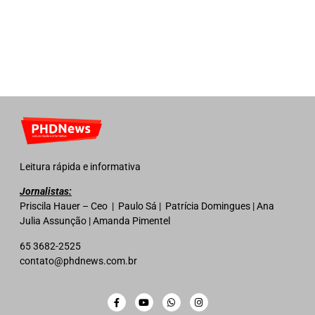
Leitura rápida e informativa
Jornalistas:
Priscila Hauer – Ceo | Paulo Sá | Patrícia Domingues | Ana
Julia Assunção | Amanda Pimentel
65 3682-2525
contato@phdnews.com.br