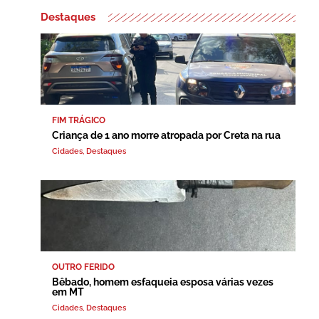
Destaques
FIM TRÁGICO
Criança de 1 ano morre atropada por Creta na rua
Cidades
,
Destaques
OUTRO FERIDO
Bêbado, homem esfaqueia esposa várias vezes
em MT
Cidades
,
Destaques