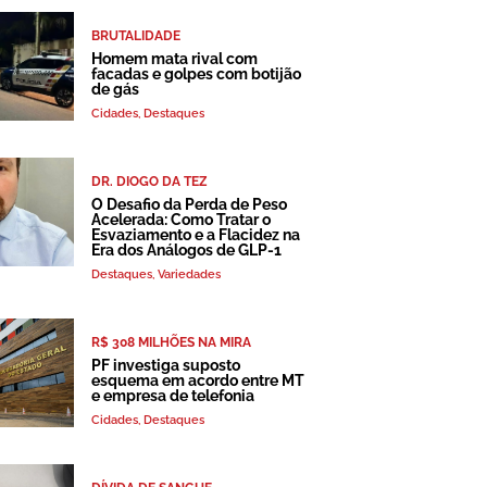
BRUTALIDADE
Homem mata rival com
facadas e golpes com botijão
de gás
Cidades
,
Destaques
DR. DIOGO DA TEZ
O Desafio da Perda de Peso
Acelerada: Como Tratar o
Esvaziamento e a Flacidez na
Era dos Análogos de GLP-1
Destaques
,
Variedades
R$ 308 MILHÕES NA MIRA
PF investiga suposto
esquema em acordo entre MT
e empresa de telefonia
Cidades
,
Destaques