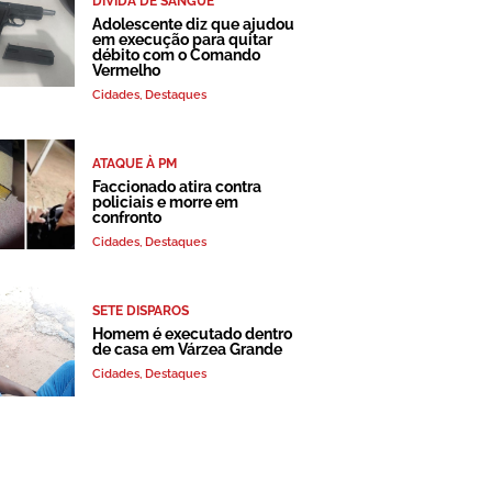
DÍVIDA DE SANGUE
Adolescente diz que ajudou
em execução para quitar
débito com o Comando
Vermelho
Cidades
,
Destaques
ATAQUE À PM
Faccionado atira contra
policiais e morre em
confronto
Cidades
,
Destaques
SETE DISPAROS
Homem é executado dentro
de casa em Várzea Grande
Cidades
,
Destaques