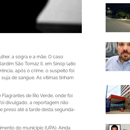
her, a sogra e a mãe. O caso
Jardim São Tomáz II, em Sinop (480
ncia, após o crime, o suspeito foi
 suja de sangue. As vítimas tinham
Flagrantes de Rio Verde, onde foi
foi divulgado, a reportagem não
e preso até a tarde desta segunda-
imento do município (UPA). Ainda