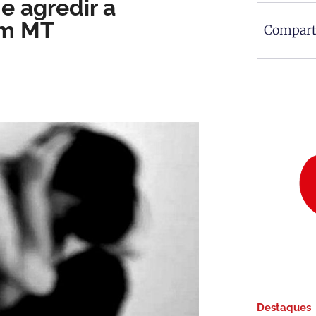
 agredir a
em MT
Comparti
Destaques