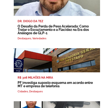
DR. DIOGO DA TEZ
O Desafio da Perda de Peso Acelerada: Como
Tratar o Esvaziamento e a Flacidez na Era dos
Análogos de GLP-1
Destaques
,
Variedades
R$ 308 MILHÕES NA MIRA
PF investiga suposto esquema em acordo entre
MT e empresa de telefonia
Cidades
,
Destaques