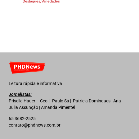
Destaques
,
Variedades
Leitura rápida e informativa
Jornalistas:
Priscila Hauer – Ceo | Paulo Sá | Patrícia Domingues | Ana
Julia Assunção | Amanda Pimentel
65 3682-2525
contato@phdnews.com.br