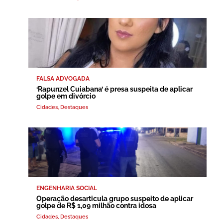
FALSA ADVOGADA
‘Rapunzel Cuiabana’ é presa suspeita de aplicar
golpe em divórcio
Cidades
,
Destaques
ENGENHARIA SOCIAL
Operação desarticula grupo suspeito de aplicar
golpe de R$ 1,09 milhão contra idosa
Cidades
,
Destaques