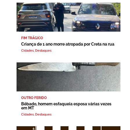
FIM TRÁGICO
Criança de 1 ano morre atropada por Creta na rua
Cidades
,
Destaques
OUTRO FERIDO
Bêbado, homem esfaqueia esposa várias vezes
em MT
Cidades
,
Destaques