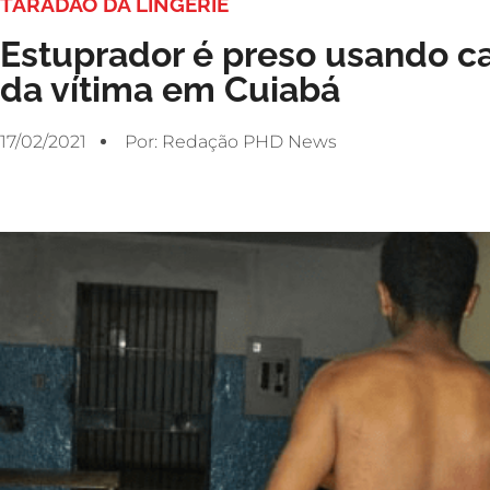
TARADÃO DA LINGERIE
Estuprador é preso usando cal
da vítima em Cuiabá
17/02/2021
Por:
Redação PHD News