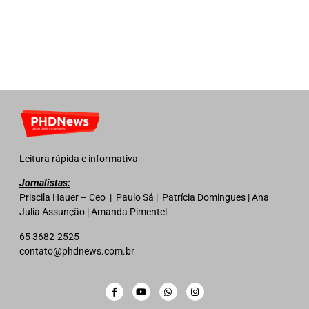
Leitura rápida e informativa
Jornalistas:
Priscila Hauer – Ceo | Paulo Sá | Patrícia Domingues | Ana
Julia Assunção | Amanda Pimentel
65 3682-2525
contato@phdnews.com.br