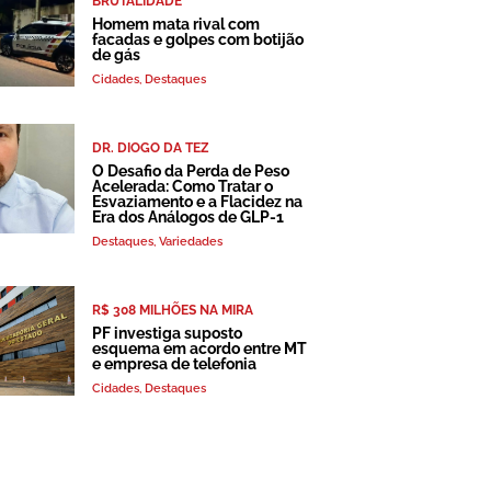
BRUTALIDADE
Homem mata rival com
facadas e golpes com botijão
de gás
Cidades
,
Destaques
DR. DIOGO DA TEZ
O Desafio da Perda de Peso
Acelerada: Como Tratar o
Esvaziamento e a Flacidez na
Era dos Análogos de GLP-1
Destaques
,
Variedades
R$ 308 MILHÕES NA MIRA
PF investiga suposto
esquema em acordo entre MT
e empresa de telefonia
Cidades
,
Destaques