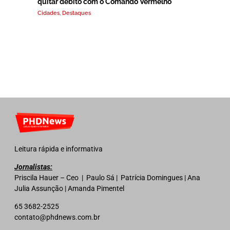
quitar débito com o Comando Vermelho
Cidades
,
Destaques
Leitura rápida e informativa
Jornalistas:
Priscila Hauer – Ceo | Paulo Sá | Patrícia Domingues | Ana
Julia Assunção | Amanda Pimentel
65 3682-2525
contato@phdnews.com.br