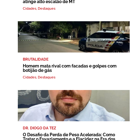
atinge alto escalão de MT
Cidades
,
Destaques
BRUTALIDADE
Homem mata rival com facadas e golpes com
botijão de gás
Cidades
,
Destaques
DR. DIOGO DA TEZ
O Desafio da Perda de Peso Acelerada: Como
Tratar o Esvaziamento e a Flacidez na Era dos